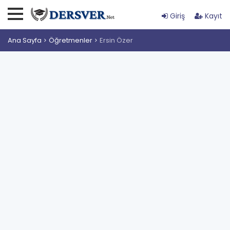
Giriş
Kayıt
Ana Sayfa
Öğretmenler
Ersin Özer